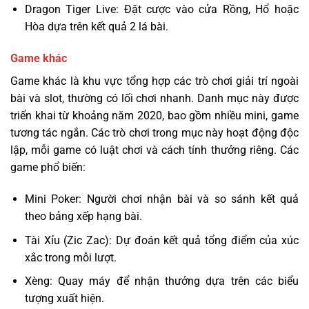
Dragon Tiger Live: Đặt cược vào cửa Rồng, Hổ hoặc
Hòa dựa trên kết quả 2 lá bài.
Game khác
Game khác là khu vực tổng hợp các trò chơi giải trí ngoài
bài và slot, thường có lối chơi nhanh. Danh mục này được
triển khai từ khoảng năm 2020, bao gồm nhiều mini, game
tương tác ngắn. Các trò chơi trong mục này hoạt động độc
lập, mỗi game có luật chơi và cách tính thưởng riêng. Các
game phổ biến:
Mini Poker: Người chơi nhận bài và so sánh kết quả
theo bảng xếp hạng bài.
Tài Xỉu (Zic Zac): Dự đoán kết quả tổng điểm của xúc
xắc trong mỗi lượt.
Xèng: Quay máy để nhận thưởng dựa trên các biểu
tượng xuất hiện.