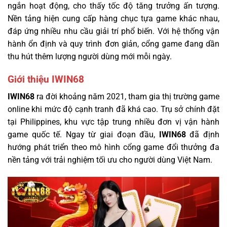
ngắn hoạt động, cho thấy tốc độ tăng trưởng ấn tượng.
Nền tảng hiện cung cấp hàng chục tựa game khác nhau,
đáp ứng nhiều nhu cầu giải trí phổ biến. Với hệ thống vận
hành ổn định và quy trình đơn giản, cổng game đang dần
thu hút thêm lượng người dùng mới mỗi ngày.
Giới thiệu IWIN68
IWIN68
ra đời khoảng năm 2021, tham gia thị trường game
online khi mức độ cạnh tranh đã khá cao. Trụ sở chính đặt
tại Philippines, khu vực tập trung nhiều đơn vị vận hành
game quốc tế. Ngay từ giai đoạn đầu,
IWIN68
đã định
hướng phát triển theo mô hình cổng game đổi thưởng đa
nền tảng với trải nghiệm tối ưu cho người dùng Việt Nam.