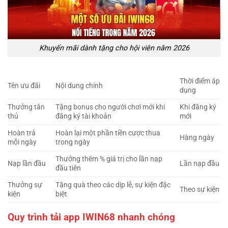
Khuyến mãi dành tặng cho hội viên năm 2026
Thời điểm áp
Tên ưu đãi
Nội dung chính
dụng
Thưởng tân
Tặng bonus cho người chơi mới khi
Khi đăng ký
thủ
đăng ký tài khoản
mới
Hoàn trả
Hoàn lại một phần tiền cược thua
Hàng ngày
mỗi ngày
trong ngày
Thưởng thêm % giá trị cho lần nạp
Nạp lần đầu
Lần nạp đầu
đầu tiên
Thưởng sự
Tặng quà theo các dịp lễ, sự kiện đặc
Theo sự kiện
kiện
biệt
Quy trình tải app IWIN68 nhanh chóng