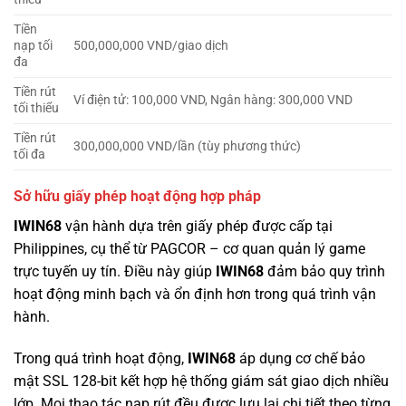
Tiền
nạp tối
500,000,000 VND/giao dịch
đa
Tiền rút
Ví điện tử: 100,000 VND, Ngân hàng: 300,000 VND
tối thiểu
Tiền rút
300,000,000 VND/lần (tùy phương thức)
tối đa
Sở hữu giấy phép hoạt động hợp pháp
IWIN68
vận hành dựa trên giấy phép được cấp tại
Philippines, cụ thể từ PAGCOR – cơ quan quản lý game
trực tuyến uy tín. Điều này giúp
IWIN68
đảm bảo quy trình
hoạt động minh bạch và ổn định hơn trong quá trình vận
hành.
Trong quá trình hoạt động,
IWIN68
áp dụng cơ chế bảo
mật SSL 128-bit kết hợp hệ thống giám sát giao dịch nhiều
lớp. Mọi thao tác nạp rút đều được lưu lại chi tiết theo từng