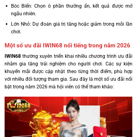
Bóc Biển: Chọn ô phần thưởng ẩn, kết quả được mở
ngẫu nhiên.
Lớn Nhỏ: Dự đoán giá trị tăng hoặc giảm trong mỗi lần
chơi.
Một số ưu đãi IWIN68 nổi tiếng trong năm 2026
IWIN68
thường xuyên triển khai nhiều chương trình ưu đãi
nhằm gia tăng trải nghiệm cho người chơi. Các sự kiện
khuyến mãi được cập nhật theo từng thời điểm, phù hợp
với nhiều đối tượng tham gia. Sau đây là một số ưu đãi nổi
bật trong năm 2026 mà hội viên có thể tham khảo: