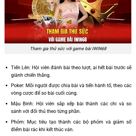
Tham gia thử sức với game bài IWIN68
Tiến Lên: Hội viên đánh bài theo lượt, ai hết bài trước sẽ
giành chiến thắng.
Poker: Mỗi người được chia bài và tiến hành tố, theo các
vòng cược để so bài cuối cùng.
Mậu Binh: Hội viên sắp xếp bài thành các chi và so
sánh với đối thủ theo từng phần.
Phỏm: Mục tiêu tạo thành các bộ phỏm và giảm số
điểm bài rác khi kết thúc ván.