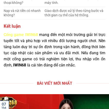
thoại không?
máy tính.
Nạp và rút tiền có nhanh
Giao dịch được xử lý theo từng bước và
không?
thời gian cụ thể của hệ thống.
Kết luận
Cổng game IWIN68
mang đến một môi trường giải trí trực
tuyến tốt và phù hợp với nhiều đối tượng người chơi. Nền
tảng luôn duy trì sự ổn định trong vận hành, đồng thời liên
tục cập nhật các sản phẩm và ưu đãi mới. Nếu đang tìm
một cổng game có trải nghiệm tiện lợi, thu nhập vốn ổn
định,
IWIN68
là cái tên đáng để cân nhắc.
BÀI VIẾT MỚI NHẤT
07
Th4