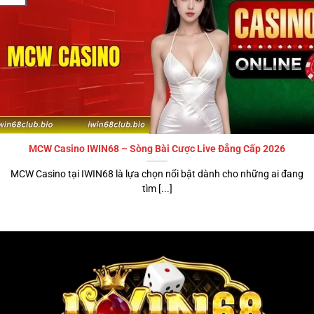
MCW Casino IWIN68 – Sòng Bài Cược Live Đẳng Cấp 2026
MCW Casino tại IWIN68 là lựa chọn nổi bật dành cho những ai đang
tìm [...]