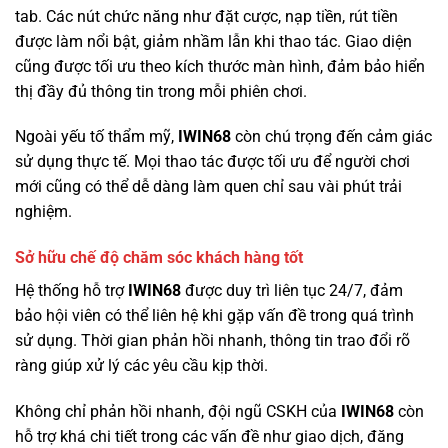
tab. Các nút chức năng như đặt cược, nạp tiền, rút tiền
được làm nổi bật, giảm nhầm lẫn khi thao tác. Giao diện
cũng được tối ưu theo kích thước màn hình, đảm bảo hiển
thị đầy đủ thông tin trong mỗi phiên chơi.
Ngoài yếu tố thẩm mỹ,
IWIN68
còn chú trọng đến cảm giác
sử dụng thực tế. Mọi thao tác được tối ưu để người chơi
mới cũng có thể dễ dàng làm quen chỉ sau vài phút trải
nghiệm.
Sở hữu chế độ chăm sóc khách hàng tốt
Hệ thống hỗ trợ
IWIN68
được duy trì liên tục 24/7, đảm
bảo hội viên có thể liên hệ khi gặp vấn đề trong quá trình
sử dụng. Thời gian phản hồi nhanh, thông tin trao đổi rõ
ràng giúp xử lý các yêu cầu kịp thời.
Không chỉ phản hồi nhanh, đội ngũ CSKH của
IWIN68
còn
hỗ trợ khá chi tiết trong các vấn đề như giao dịch, đăng