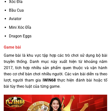
Xóc Đĩa
Bầu Cua
Aviator
Mini Xóc Đĩa
Dragon Eggs
Game bài
Game bài là khu vực tập hợp các trò chơi sử dụng bộ bài
truyền thống. Danh mục này xuất hiện từ khoảng năm
2017, tích hợp nhiều sản phẩm quen thuộc và vận hành
theo cơ chế bàn chơi nhiều người. Các ván bài diễn ra theo
lượt, người tham gia
IWIN68
thực hiện đánh bài hoặc tố
bài tùy theo luật của từng game.