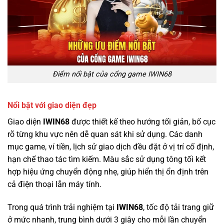
Điểm nổi bật của cổng game IWIN68
Nổi bật với giao diện đẹp
Giao diện
IWIN68
được thiết kế theo hướng tối giản, bố cục
rõ từng khu vực nên dễ quan sát khi sử dụng. Các danh
mục game, ví tiền, lịch sử giao dịch đều đặt ở vị trí cố định,
hạn chế thao tác tìm kiếm. Màu sắc sử dụng tông tối kết
hợp hiệu ứng chuyển động nhẹ, giúp hiển thị ổn định trên
cả điện thoại lẫn máy tính.
Trong quá trình trải nghiệm tại
IWIN68
, tốc độ tải trang giữ
ở mức nhanh, trung bình dưới 3 giây cho mỗi lần chuyển