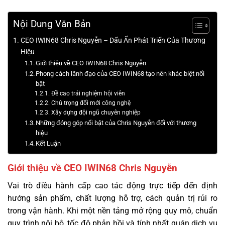
Nội Dung Văn Bản
CEO IWIN68 Chris Nguyễn – Dấu Ấn Phát Triển Của Thương
Hiệu
Giới thiệu về CEO IWIN68 Chris Nguyễn
Phong cách lãnh đạo của CEO IWIN68 tạo nên khác biệt nổi
bật
Đề cao trải nghiệm hội viên
Chú trọng đổi mới công nghệ
Xây dựng đội ngũ chuyên nghiệp
Những đóng góp nổi bật của Chris Nguyễn đối với thương
hiệu
Kết Luận
Giới thiệu về CEO IWIN68 Chris Nguyễn
Vai trò điều hành cấp cao tác động trực tiếp đến định
hướng sản phẩm, chất lượng hỗ trợ, cách quản trị rủi ro
trong vận hành. Khi một nền tảng mở rộng quy mô, chuẩn
quy trình nội bộ, tốc độ phản hồi và tính nhất quán dịch vụ