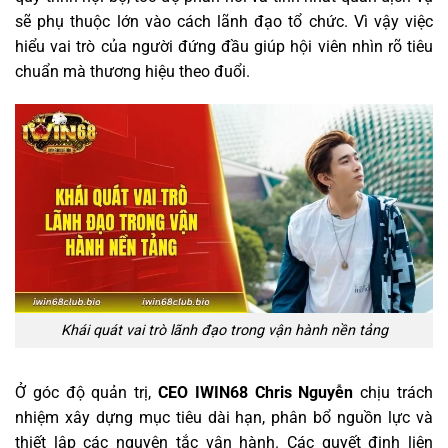
sẽ phụ thuộc lớn vào cách lãnh đạo tổ chức. Vì vậy việc
hiểu vai trò của người đứng đầu giúp hội viên nhìn rõ tiêu
chuẩn mà thương hiệu theo đuổi.
Khái quát vai trò lãnh đạo trong vận hành nền tảng
Ở góc độ quản trị,
CEO IWIN68 Chris Nguyễn
chịu trách
nhiệm xây dựng mục tiêu dài hạn, phân bổ nguồn lực và
thiết lập các nguyên tắc vận hành. Các quyết định liên