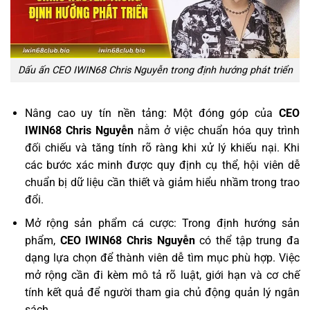
Dấu ấn CEO IWIN68 Chris Nguyễn trong định hướng phát triển
Nâng cao uy tín nền tảng: Một đóng góp của
CEO
IWIN68 Chris Nguyễn
nằm ở việc chuẩn hóa quy trình
đối chiếu và tăng tính rõ ràng khi xử lý khiếu nại. Khi
các bước xác minh được quy định cụ thể, hội viên dễ
chuẩn bị dữ liệu cần thiết và giảm hiểu nhầm trong trao
đổi.
Mở rộng sản phẩm cá cược: Trong định hướng sản
phẩm,
CEO IWIN68 Chris Nguyễn
có thể tập trung đa
dạng lựa chọn để thành viên dễ tìm mục phù hợp. Việc
mở rộng cần đi kèm mô tả rõ luật, giới hạn và cơ chế
tính kết quả để người tham gia chủ động quản lý ngân
sách.