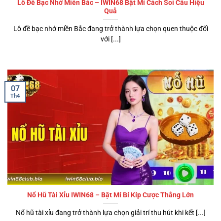
Lô Đề Bạc Nhớ Miền Bắc – IWIN68 Bật Mí Cách Soi Cầu Hiệu
Quả
Lô đề bạc nhớ miền Bắc đang trở thành lựa chọn quen thuộc đối
với [...]
07
Th4
Nổ Hũ Tài Xỉu IWIN68 – Bật Mí Bí Kíp Cược Thắng Lớn
Nổ hũ tài xỉu đang trở thành lựa chọn giải trí thu hút khi kết [...]