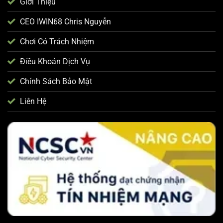
Giới Thiệu
CEO IWIN68 Chris Nguyễn
Chơi Có Trách Nhiệm
Điều Khoản Dịch Vụ
Chính Sách Bảo Mật
Liên Hệ