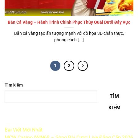
Bắn Cá Vàng – Hành Trình Chinh Phục Thủy Quái Dưới Đáy Vực
Bắn cá vàng tạo ấn tượng mạnh với đồ họa 3D chân thực,
phong cách [...]
1
2
Tìm kiếm
TÌM
KIẾM
Bài Viết Mới Nhất
MCW Casino IWIN68 – Sòng Bài Cược Live Đẳng Cấp 2026