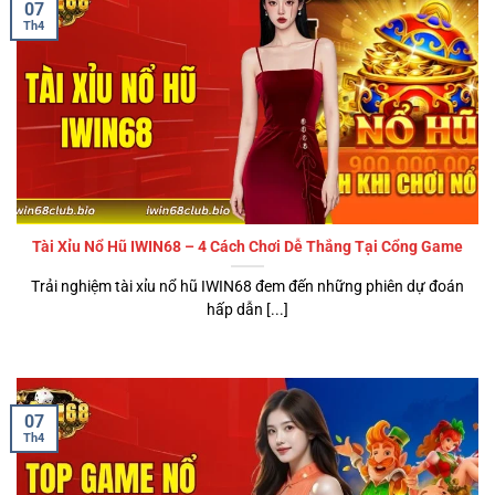
07
Th4
Tài Xỉu Nổ Hũ IWIN68 – 4 Cách Chơi Dễ Thắng Tại Cổng Game
Trải nghiệm tài xỉu nổ hũ IWIN68 đem đến những phiên dự đoán
hấp dẫn [...]
07
Th4