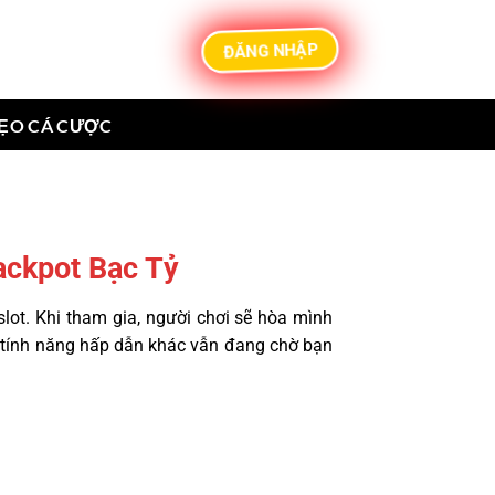
ĐĂNG NHẬP
ẸO CÁ CƯỢC
ackpot Bạc Tỷ
t. Khi tham gia, người chơi sẽ hòa mình
u tính năng hấp dẫn khác vẫn đang chờ bạn