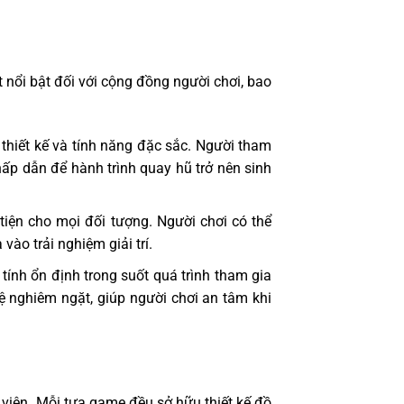
t nổi bật đối với cộng đồng người chơi, bao
thiết kế và tính năng đặc sắc. Người tham
hấp dẫn để hành trình quay hũ trở nên sinh
tiện cho mọi đối tượng. Người chơi có thể
ào trải nghiệm giải trí.
nh ổn định trong suốt quá trình tham gia
ệ nghiêm ngặt, giúp người chơi an tâm khi
viên. Mỗi tựa game đều sở hữu thiết kế đồ