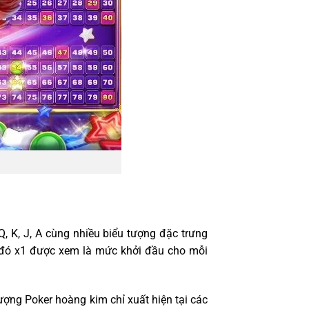
, K, J, A cùng nhiều biểu tượng đặc trưng
ng đó x1 được xem là mức khởi đầu cho mỗi
tượng Poker hoàng kim chỉ xuất hiện tại các