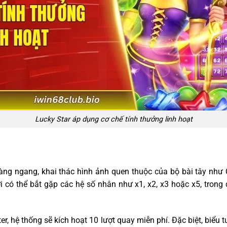
Lucky Star áp dụng cơ chế tính thưởng linh hoạt
àng ngang, khai thác hình ảnh quen thuộc của bộ bài tây như Q
ơi có thể bắt gặp các hệ số nhân như x1, x2, x3 hoặc x5, tro
er, hệ thống sẽ kích hoạt 10 lượt quay miễn phí. Đặc biệt, biểu 