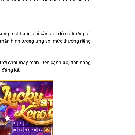
cùng một hàng, chỉ cần đạt đủ số lượng tối
ên màn hình tương ứng với mức thưởng riêng
người chơi may mắn. Bên cạnh đó, tính năng
g đáng kể.