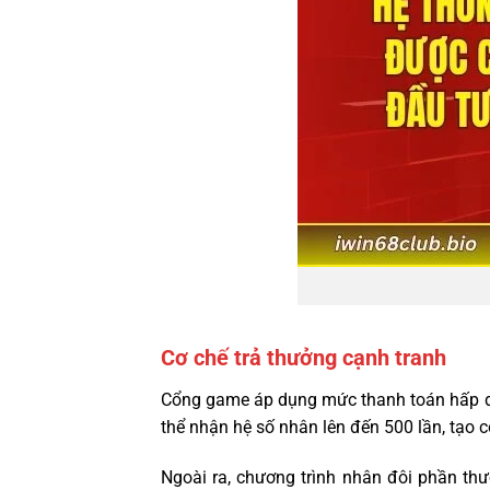
Cơ chế trả thưởng cạnh tranh
Cổng game áp dụng mức thanh toán hấp dẫ
thể nhận hệ số nhân lên đến 500 lần, tạo c
Ngoài ra, chương trình nhân đôi phần th