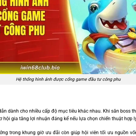
Hệ thống hình ảnh được cổng game đầu tư công phu
n dành cho nhiều cấp độ mục tiêu khác nhau. Khi săn boss t
ơ hội gia tăng lợi nhuận đáng kể nếu lựa chọn chiến thuật hợp lý
ưởng trong khung giờ ưu đãi còn giúp hội viên tối ưu nguồn v