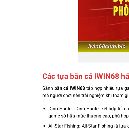
Các tựa bắn cá IWIN68 hấ
Sảnh
bắn cá IWIN68
tập hợp nhiều tựa gam
mà người chơi nên trải nghiệm khi tham gi
Dino Hunter: Dino Hunter kết hợp lối c
game sở hữu mức thưởng cao, phù hợp 
All-Star Fishing: All-Star Fishing là lựa