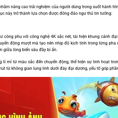
 nhằm nâng cao trải nghiệm của người dùng trong suốt hành trì
ục này trở thành lựa chọn được đông đảo ngư thủ tin tưởng:
 công phu với công nghệ 4K sắc nét, tái hiện khung cảnh đạ
huyển động mượt mà tạo nên nhịp độ kịch tính trong từng pha
 giữa lòng biển sâu đầy bí ẩn.
 tỉ mỉ từ màu sắc đến chuyển động, thể hiện sự linh hoạt trong
út từ không gian lung linh dưới đáy đại dương, yếu tố góp phần