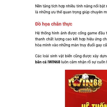
Nền tảng tích hợp nhiều tính năng nổi bật
là những ưu thế quan trọng giúp chuyên m
Đồ họa chân thực
Hệ thống hình ảnh được cổng game đầu tư
thanh chất lượng cao kết hợp hiệu ứng c
hòa mình vào những màn truy đuổi gay cấn
Các loài sinh vật biển cũng được xây dựng
bắn cá IWIN68
luôn cảm nhận rõ sự cuốn h