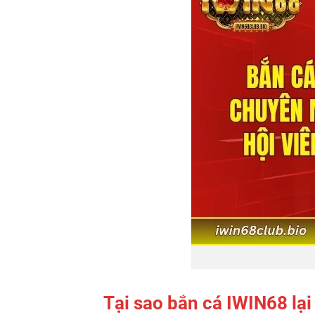
Tại sao bắn cá IWIN68 lại