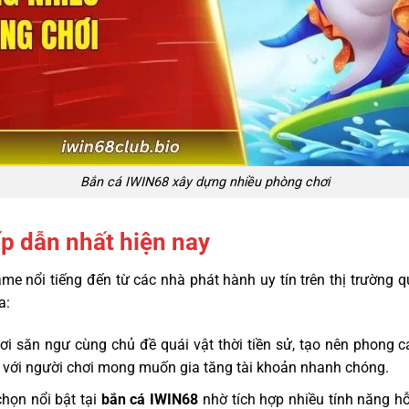
Bắn cá IWIN68 xây dựng nhiều phòng chơi
p dẫn nhất hiện nay
e nổi tiếng đến từ các nhà phát hành uy tín trên thị trường qu
a:
hơi săn ngư cùng chủ đề quái vật thời tiền sử, tạo nên phong 
với người chơi mong muốn gia tăng tài khoản nhanh chóng.
 chọn nổi bật tại
bắn cá IWIN68
nhờ tích hợp nhiều tính năng h