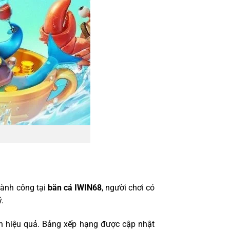
hành công tại
bắn cá IWIN68
, người chơi có
.
ốn hiệu quả. Bảng xếp hạng được cập nhật