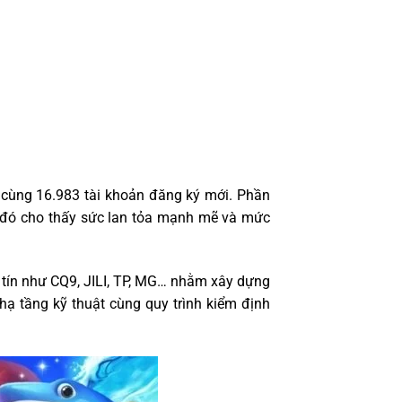
 cùng 16.983 tài khoản đăng ký mới. Phần
a đó cho thấy sức lan tỏa mạnh mẽ và mức
y tín như CQ9, JILI, TP, MG… nhằm xây dựng
hạ tầng kỹ thuật cùng quy trình kiểm định