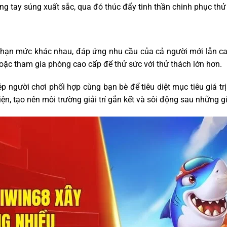
g tay súng xuất sắc, qua đó thúc đẩy tinh thần chinh phục thử
hạn mức khác nhau, đáp ứng nhu cầu của cả người mới lẫn cao
oặc tham gia phòng cao cấp để thử sức với thử thách lớn hơn.
p người chơi phối hợp cùng bạn bè để tiêu diệt mục tiêu giá tr
iện, tạo nên môi trường giải trí gắn kết và sôi động sau những g