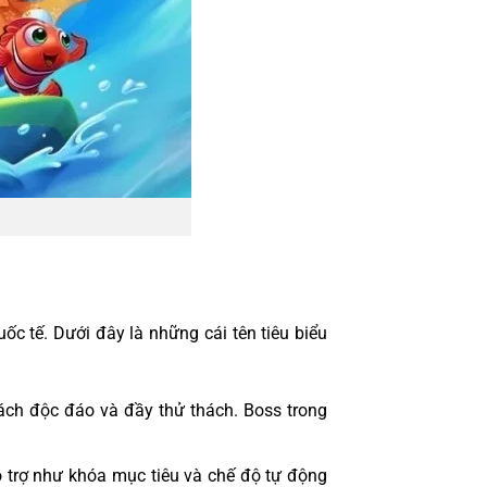
ốc tế. Dưới đây là những cái tên tiêu biểu
cách độc đáo và đầy thử thách. Boss trong
ỗ trợ như khóa mục tiêu và chế độ tự động