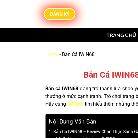
Bỏ
qua
ĐĂNG KÝ
nội
dung
TRANG CHỦ
Home
-
Bắn Cá IWIN68
Bắn Cá IWIN6
Bắn cá IWIN68
đang trở thành lựa chọn y
thưởng ở mức cạnh tranh. Trò chơi trang b
Hãy cùng
IWIN68
tìm hiểu thêm những thô
Nội Dung Văn Bản
Bắn Cá IWIN68 – Review Chân Thực Sảnh 