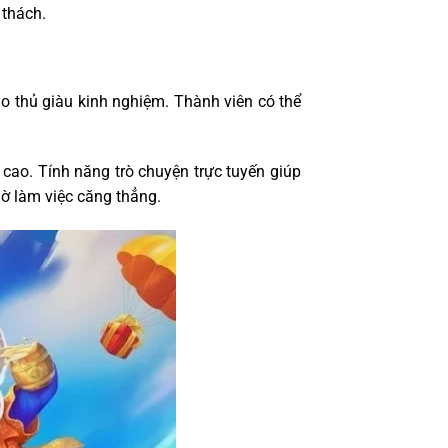
 thách.
 thủ giàu kinh nghiệm. Thành viên có thể
ị cao. Tính năng trò chuyện trực tuyến giúp
iờ làm việc căng thẳng.