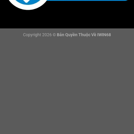
Copyright 2026 ©
Bản Quyền Thuộc Về IWIN68