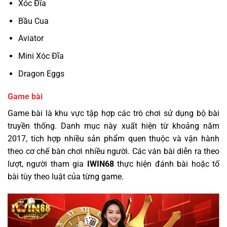
Xóc Đĩa
Bầu Cua
Aviator
Mini Xóc Đĩa
Dragon Eggs
Game bài
Game bài là khu vực tập hợp các trò chơi sử dụng bộ bài
truyền thống. Danh mục này xuất hiện từ khoảng năm
2017, tích hợp nhiều sản phẩm quen thuộc và vận hành
theo cơ chế bàn chơi nhiều người. Các ván bài diễn ra theo
lượt, người tham gia
IWIN68
thực hiện đánh bài hoặc tố
bài tùy theo luật của từng game.