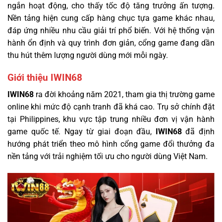
ngắn hoạt động, cho thấy tốc độ tăng trưởng ấn tượng.
Nền tảng hiện cung cấp hàng chục tựa game khác nhau,
đáp ứng nhiều nhu cầu giải trí phổ biến. Với hệ thống vận
hành ổn định và quy trình đơn giản, cổng game đang dần
thu hút thêm lượng người dùng mới mỗi ngày.
Giới thiệu IWIN68
IWIN68
ra đời khoảng năm 2021, tham gia thị trường game
online khi mức độ cạnh tranh đã khá cao. Trụ sở chính đặt
tại Philippines, khu vực tập trung nhiều đơn vị vận hành
game quốc tế. Ngay từ giai đoạn đầu,
IWIN68
đã định
hướng phát triển theo mô hình cổng game đổi thưởng đa
nền tảng với trải nghiệm tối ưu cho người dùng Việt Nam.