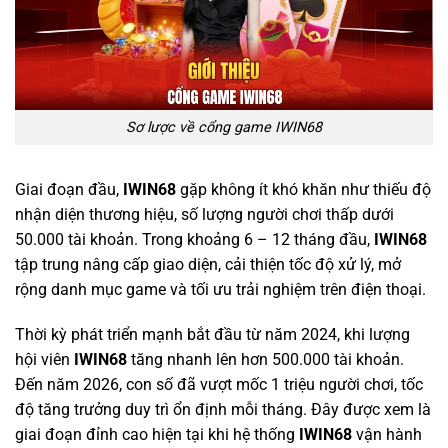
Sơ lược về cổng game IWIN68
Giai đoạn đầu,
IWIN68
gặp không ít khó khăn như thiếu độ
nhận diện thương hiệu, số lượng người chơi thấp dưới
50.000 tài khoản. Trong khoảng 6 – 12 tháng đầu,
IWIN68
tập trung nâng cấp giao diện, cải thiện tốc độ xử lý, mở
rộng danh mục game và tối ưu trải nghiệm trên điện thoại.
Thời kỳ phát triển mạnh bắt đầu từ năm 2024, khi lượng
hội viên
IWIN68
tăng nhanh lên hơn 500.000 tài khoản.
Đến năm 2026, con số đã vượt mốc 1 triệu người chơi, tốc
độ tăng trưởng duy trì ổn định mỗi tháng. Đây được xem là
giai đoạn đỉnh cao hiện tại khi hệ thống
IWIN68
vận hành