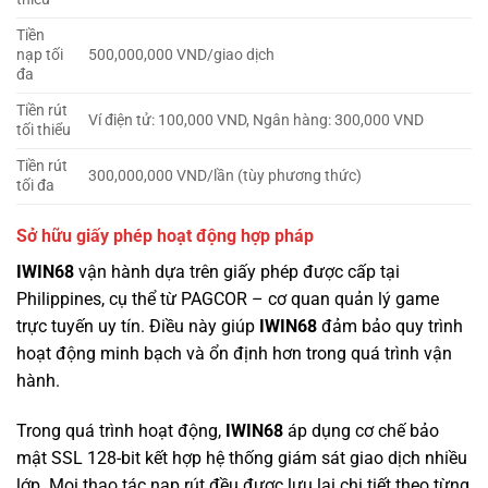
Tiền
nạp tối
500,000,000 VND/giao dịch
đa
Tiền rút
Ví điện tử: 100,000 VND, Ngân hàng: 300,000 VND
tối thiểu
Tiền rút
300,000,000 VND/lần (tùy phương thức)
tối đa
Sở hữu giấy phép hoạt động hợp pháp
IWIN68
vận hành dựa trên giấy phép được cấp tại
Philippines, cụ thể từ PAGCOR – cơ quan quản lý game
trực tuyến uy tín. Điều này giúp
IWIN68
đảm bảo quy trình
hoạt động minh bạch và ổn định hơn trong quá trình vận
hành.
Trong quá trình hoạt động,
IWIN68
áp dụng cơ chế bảo
mật SSL 128-bit kết hợp hệ thống giám sát giao dịch nhiều
lớp. Mọi thao tác nạp rút đều được lưu lại chi tiết theo từng