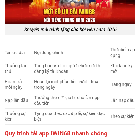
Khuyến mãi dành tặng cho hội viên năm 2026
Thời điểm áp
Tên ưu đãi
Nội dung chính
dụng
Thưởng tân
Tặng bonus cho người chơi mới khi
Khi đăng ký
thủ
đăng ký tài khoản
mới
Hoàn trả
Hoàn lại một phần tiền cược thua
Hàng ngày
mỗi ngày
trong ngày
Thưởng thêm % giá trị cho lần nạp
Nạp lần đầu
Lần nạp đầu
đầu tiên
Thưởng sự
Tặng quà theo các dịp lễ, sự kiện đặc
Theo sự kiện
kiện
biệt
Quy trình tải app IWIN68 nhanh chóng