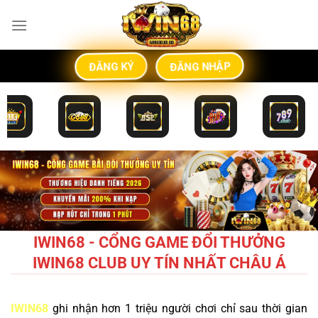
Bỏ
qua
nội
dung
ĐĂNG KÝ
ĐĂNG NHẬP
IWIN68 - CỔNG GAME ĐỔI THƯỞNG
IWIN68 CLUB UY TÍN NHẤT CHÂU Á
IWIN68
ghi nhận hơn 1 triệu người chơi chỉ sau thời gian