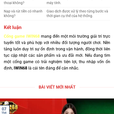
thoại không?
máy tính.
Nạp và rút tiền có nhanh
Giao dịch được xử lý theo từng bước và
không?
thời gian cụ thể của hệ thống.
Kết luận
Cổng game IWIN68
mang đến một môi trường giải trí trực
tuyến tốt và phù hợp với nhiều đối tượng người chơi. Nền
tảng luôn duy trì sự ổn định trong vận hành, đồng thời liên
tục cập nhật các sản phẩm và ưu đãi mới. Nếu đang tìm
một cổng game có trải nghiệm tiện lợi, thu nhập vốn ổn
định,
IWIN68
là cái tên đáng để cân nhắc.
BÀI VIẾT MỚI NHẤT
07
Th4