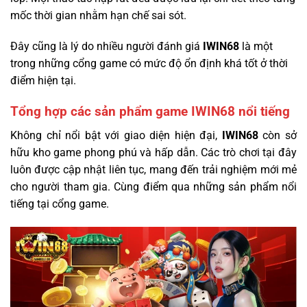
mốc thời gian nhằm hạn chế sai sót.
Đây cũng là lý do nhiều người đánh giá
IWIN68
là một
trong những cổng game có mức độ ổn định khá tốt ở thời
điểm hiện tại.
Tổng hợp các sản phẩm game IWIN68 nổi tiếng
Không chỉ nổi bật với giao diện hiện đại,
IWIN68
còn sở
hữu kho game phong phú và hấp dẫn. Các trò chơi tại đây
luôn được cập nhật liên tục, mang đến trải nghiệm mới mẻ
cho người tham gia. Cùng điểm qua những sản phẩm nổi
tiếng tại cổng game.