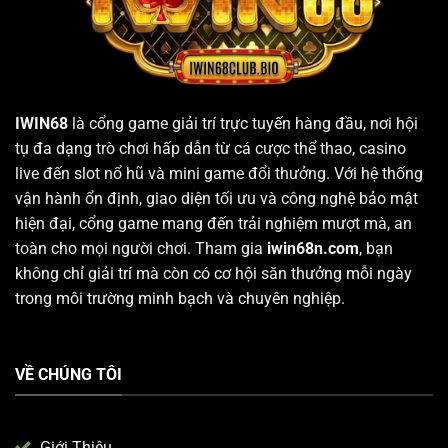
IWIN68
là cổng game giải trí trực tuyến hàng đầu, nơi hội
tụ đa dạng trò chơi hấp dẫn từ cá cược thể thao, casino
live đến slot nổ hũ và mini game đổi thưởng. Với hệ thống
vận hành ổn định, giao diện tối ưu và công nghệ bảo mật
hiện đại, cổng game mang đến trải nghiệm mượt mà, an
toàn cho mọi người chơi. Tham gia
iwin68n.com
, bạn
không chỉ giải trí mà còn có cơ hội săn thưởng mỗi ngày
trong môi trường minh bạch và chuyên nghiệp.
VỀ CHÚNG TÔI
Giới Thiệu