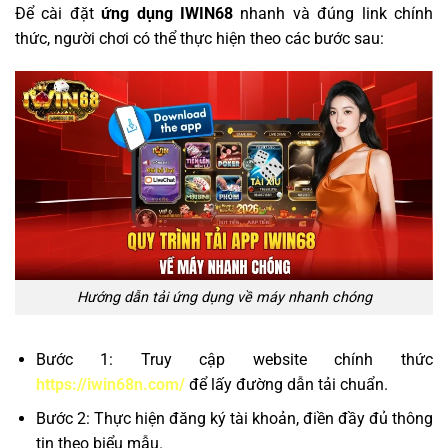
Để cài đặt
ứng dụng
IWIN68
nhanh và đúng link chính
thức, người chơi có thể thực hiện theo các bước sau:
Hướng dẫn tải ứng dụng về máy nhanh chóng
Bước 1: Truy cập website chính thức
https://iwin68n.com/
để lấy đường dẫn tải chuẩn.
Bước 2: Thực hiện đăng ký tài khoản, điền đầy đủ thông
tin theo biểu mẫu.