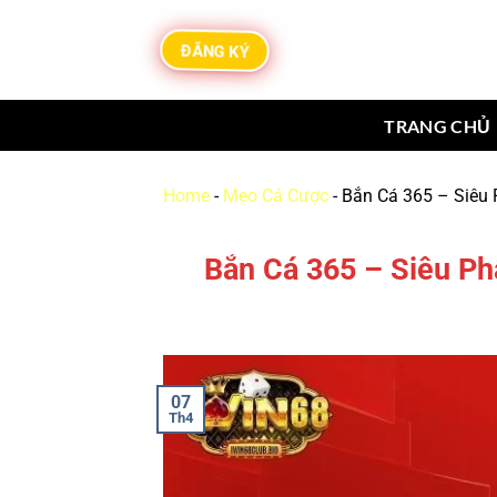
Bỏ
qua
ĐĂNG KÝ
nội
dung
TRANG CHỦ
Home
-
Mẹo Cá Cược
-
Bắn Cá 365 – Siêu
Bắn Cá 365 – Siêu P
07
Th4