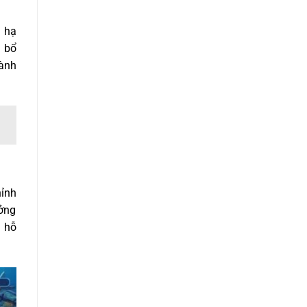
n hạ
g bổ
hành
hỉnh
ưởng
ụ hỗ