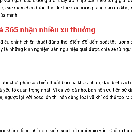
 với ngân sách, đồng thời thay đổi nhịp bắn theo từng giai 
đó, các màn chơi được thiết kế theo xu hướng tăng dần độ khó,
của mình.
á 365 nhận nhiều xu thưởng
n điều chỉnh chiến thuật đúng thời điểm để kiểm soát tốt lượng
y là những kinh nghiệm săn ngư hiệu quả được chia sẻ từ ngư
người chơi phải có chiến thuật bắn hạ khác nhau, đặc biệt cách
là yếu tố quan trọng nhất. Ví dụ với cá nhỏ, bạn nên ưu tiên sử 
, ngược lại với boss lớn thì nên dùng loại vũ khí có thể tạo ra
hơi không lãng phí đạn, kiểm soát tốt nguồn xu vốn. Chẳng hạ