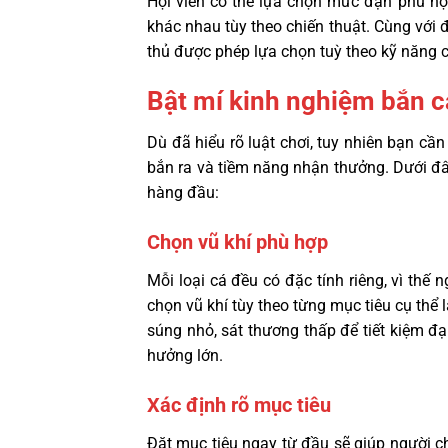
Hội viên có thể lựa chọn mức đạn phù hợp
khác nhau tùy theo chiến thuật. Cùng với 
thủ được phép lựa chọn tuỳ theo kỹ năng 
Bật mí kinh nghiệm bắn c
Dù đã hiểu rõ luật chơi, tuy nhiên bạn cầ
bắn ra và tiềm năng nhận thưởng. Dưới đâ
hàng đầu:
Chọn vũ khí phù hợp
Mỗi loại cá đều có đặc tính riêng, vì thế 
chọn vũ khí tùy theo từng mục tiêu cụ thể 
súng nhỏ, sát thương thấp để tiết kiệm đạn
hưởng lớn.
Xác định rõ mục tiêu
Đặt mục tiêu ngay từ đầu sẽ giúp người c