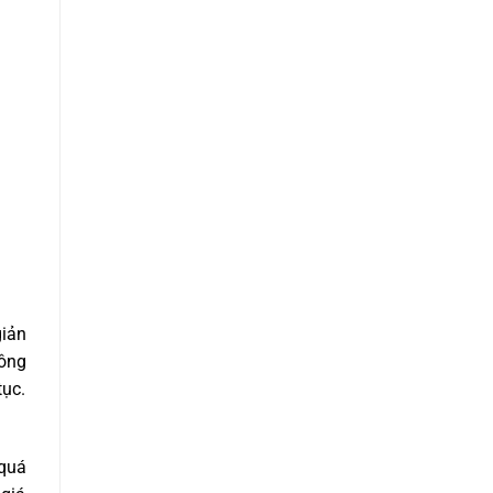
iản
hông
tục.
 quá