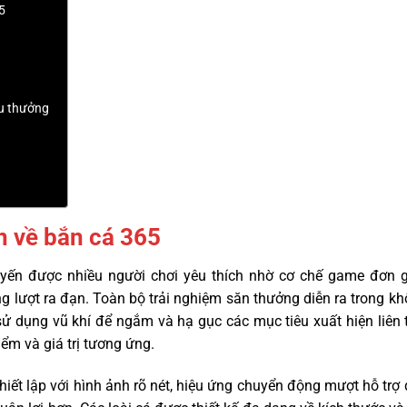
5
xu thưởng
ản về bắn cá 365
yến được nhiều người chơi yêu thích nhờ cơ chế game đơn g
g lượt ra đạn. Toàn bộ trải nghiệm săn thưởng diễn ra trong k
ử dụng vũ khí để ngắm và hạ gục các mục tiêu xuất hiện liên 
iểm và giá trị tương ứng.
iết lập với hình ảnh rõ nét, hiệu ứng chuyển động mượt hỗ trợ