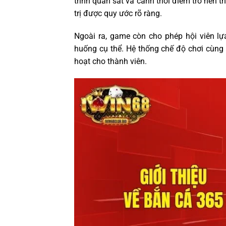
trình quan sát và canh thời điểm trở nên t
trị được quy ước rõ ràng.
Ngoài ra, game còn cho phép hội viên lựa
huống cụ thể. Hệ thống chế độ chơi cùng 
hoạt cho thành viên.