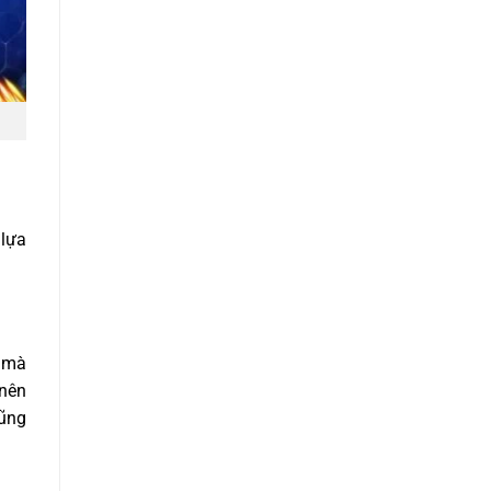
 lựa
t mà
 nên
cũng