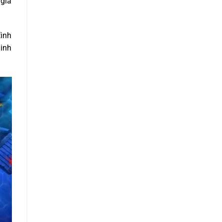
 giá
tình
linh