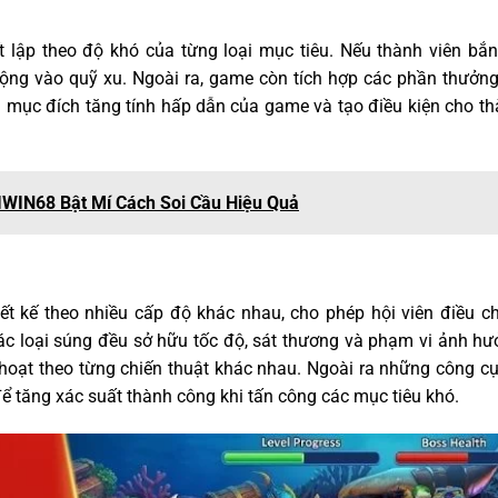
t lập theo độ khó của từng loại mục tiêu. Nếu thành viên bắ
cộng vào quỹ xu. Ngoài ra, game còn tích hợp các phần thưởn
 mục đích tăng tính hấp dẫn của game và tạo điều kiện cho t
IWIN68 Bật Mí Cách Soi Cầu Hiệu Quả
ết kế theo nhiều cấp độ khác nhau, cho phép hội viên điều c
 các loại súng đều sở hữu tốc độ, sát thương và phạm vi ảnh h
nh hoạt theo từng chiến thuật khác nhau. Ngoài ra những công c
ể tăng xác suất thành công khi tấn công các mục tiêu khó.