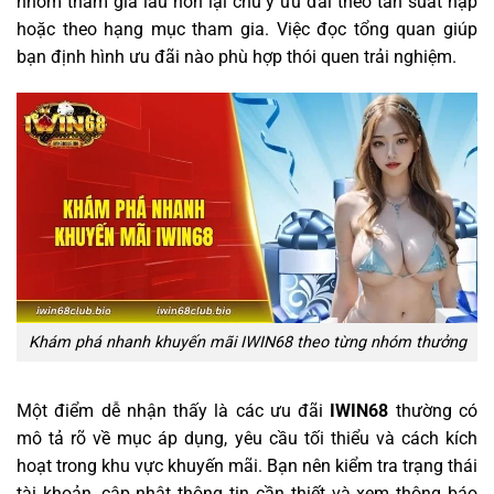
nhóm tham gia lâu hơn lại chú ý ưu đãi theo tần suất nạp
hoặc theo hạng mục tham gia. Việc đọc tổng quan giúp
bạn định hình ưu đãi nào phù hợp thói quen trải nghiệm.
Khám phá nhanh khuyến mãi IWIN68 theo từng nhóm thưởng
Một điểm dễ nhận thấy là các ưu đãi
IWIN68
thường có
mô tả rõ về mục áp dụng, yêu cầu tối thiểu và cách kích
hoạt trong khu vực khuyến mãi. Bạn nên kiểm tra trạng thái
tài khoản, cập nhật thông tin cần thiết và xem thông báo