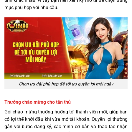
tính khác nhau, vì vậy bạn nên xem kỹ mô tả để chọn đúng
mục phù hợp với nhu cầu.
Chọn ưu đãi phù hợp để tối ưu quyền lợi mỗi ngày
Thưởng chào mừng cho tân thủ
Gói chào mừng thường hướng tới thành viên mới, giúp bạn
có lợi thế khởi đầu khi vừa mở tài khoản. Quyền lợi thường
gắn với bước đăng ký, xác minh cơ bản và thao tác nhận