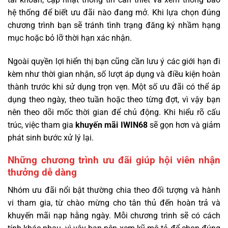
hệ thống để biết ưu đãi nào đang mở. Khi lựa chọn đúng
chương trình bạn sẽ tránh tình trạng đăng ký nhầm hạng
mục hoặc bỏ lỡ thời hạn xác nhận.
Ngoài quyền lợi hiển thị bạn cũng cần lưu ý các giới hạn đi
kèm như thời gian nhận, số lượt áp dụng và điều kiện hoàn
thành trước khi sử dụng trọn vẹn. Một số ưu đãi có thể áp
dụng theo ngày, theo tuần hoặc theo từng đợt, vì vậy bạn
nên theo dõi mốc thời gian để chủ động. Khi hiểu rõ cấu
trúc, việc tham gia
khuyến mãi IWIN68
sẽ gọn hơn và giảm
phát sinh bước xử lý lại.
Những chương trình ưu đãi giúp hội viên nhận
thưởng dễ dàng
Nhóm ưu đãi nổi bật thường chia theo đối tượng và hành
vi tham gia, từ chào mừng cho tân thủ đến hoàn trả và
khuyến mãi nạp hằng ngày. Mỗi chương trình sẽ có cách