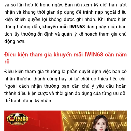
và số lần hợp lệ trong ngày. Bạn nên xem kỹ giới hạn lượt
nhận và khung thời gian áp dụng để tránh nạp ngoài điều
kiện khiến quyền lợi không được ghi nhận. Khi thực hiện
đúng hướng dẫn,
khuyến mãi IWIN68
dạng này giúp bạn
tích lũy thưởng ổn định và quản lý kế hoạch tham gia chủ
động hơn.
Điều kiện tham gia khuyến mãi IWIN68 cần nắm
rõ
Điều kiện tham gia thường là phần quyết định việc bạn có
nhận thưởng thành công hay bị từ chối do thiếu tiêu chí.
Ngoài cách nhận thưởng bạn cần chú ý yêu cầu hoàn
thành điều kiện cược và thời gian áp dụng của từng ưu đãi
để tránh đăng ký nhầm: