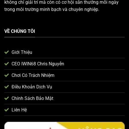
không chỉ giải trí mà còn có cơ hội săn thưởng mỗi ngày
trong môi trường minh bạch và chuyên nghiệp.
VỀ CHÚNG TÔI
Giới Thiệu
CEO IWIN68 Chris Nguyễn
Chơi Có Trách Nhiệm
Điều Khoản Dịch Vụ
Chính Sách Bảo Mật
Liên Hệ