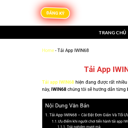
Bỏ
qua
ĐĂNG KÝ
nội
dung
TRANG CHỦ
Home
-
Tải App IWIN68
Tải App IWIN
Tải app IWIN68
hiện đang được rất nhiều 
này,
IWIN68
chúng tôi sẽ hướng dẫn từng b
Nội Dung Văn Bản
Tải App IWIN68 – Cài Đặt Đơn Giản Và Tối Ưu
Ưu điểm khi người chơi tiến hành tải app I
Trải nghiệm mượt mà