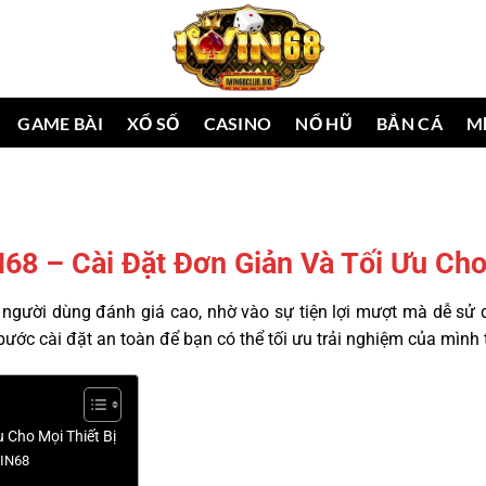
GAME BÀI
XỔ SỐ
CASINO
NỔ HŨ
BẮN CÁ
M
68 – Cài Đặt Đơn Giản Và Tối Ưu Cho
người dùng đánh giá cao, nhờ vào sự tiện lợi mượt mà dễ sử dụ
ước cài đặt an toàn để bạn có thể tối ưu trải nghiệm của mình 
 Cho Mọi Thiết Bị
WIN68