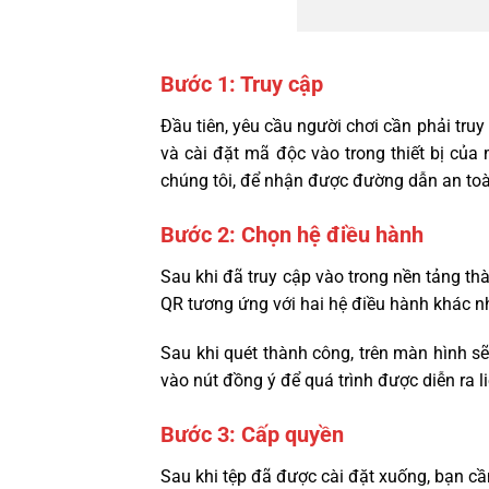
Bước 1: Truy cập
Đầu tiên, yêu cầu người chơi cần phải tru
và cài đặt mã độc vào trong thiết bị củ
chúng tôi, để nhận được đường dẫn an toà
Bước 2: Chọn hệ điều hành
Sau khi đã truy cập vào trong nền tảng t
QR tương ứng với hai hệ điều hành khác n
Sau khi quét thành công, trên màn hình s
vào nút đồng ý để quá trình được diễn ra l
Bước 3: Cấp quyền
Sau khi tệp đã được cài đặt xuống, bạn c