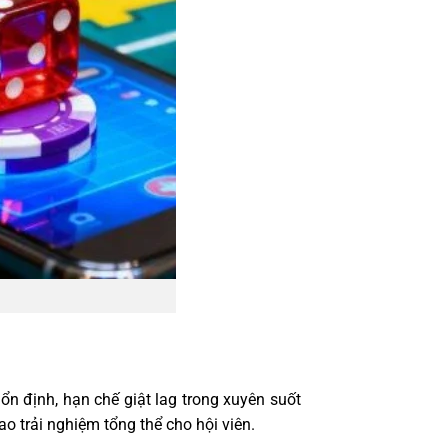
ổn định, hạn chế giật lag trong xuyên suốt
o trải nghiệm tổng thể cho hội viên.