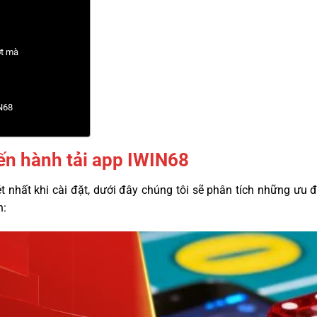
ợt mà
IN68
iến hành tải app IWIN68
t nhất khi cài đặt, dưới đây chúng tôi sẽ phân tích những ưu 
h: