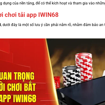
ng dụng của nền tảng, để có thể kích hoạt và tham gia vào n
i chơi tải app IWIN68
8
, dưới đây là một số lưu ý cần phải nắm rõ, nhằm đảm bảo an t