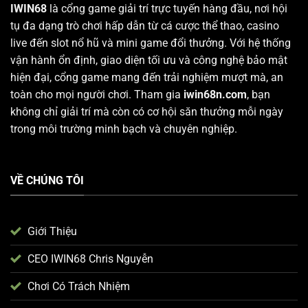
IWIN68
là cổng game giải trí trực tuyến hàng đầu, nơi hội
tụ đa dạng trò chơi hấp dẫn từ cá cược thể thao, casino
live đến slot nổ hũ và mini game đổi thưởng. Với hệ thống
vận hành ổn định, giao diện tối ưu và công nghệ bảo mật
hiện đại, cổng game mang đến trải nghiệm mượt mà, an
toàn cho mọi người chơi. Tham gia
iwin68n.com
, bạn
không chỉ giải trí mà còn có cơ hội săn thưởng mỗi ngày
trong môi trường minh bạch và chuyên nghiệp.
VỀ CHÚNG TÔI
Giới Thiệu
CEO IWIN68 Chris Nguyễn
Chơi Có Trách Nhiệm