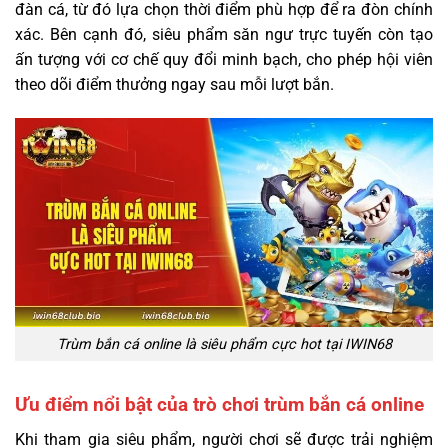
đàn cá, từ đó lựa chọn thời điểm phù hợp để ra đòn chính
xác. Bên cạnh đó, siêu phẩm săn ngư trực tuyến còn tạo
ấn tượng với cơ chế quy đổi minh bạch, cho phép hội viên
theo dõi điểm thưởng ngay sau mỗi lượt bắn.
Trùm bắn cá online là siêu phẩm cực hot tại IWIN68
Ưu điểm nổi bật của trò chơi trùm bắn cá online
Khi tham gia siêu phẩm, người chơi sẽ được trải nghiệm