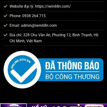
Website đại lý:
https://iwin68n.com/
Phone:
0938 264 715
Email:
admin@iwin68n.com
Địa chỉ:
328 Chu Văn An, Phường 12, Bình Thạnh, Hồ
Chí Minh, Việt Nam