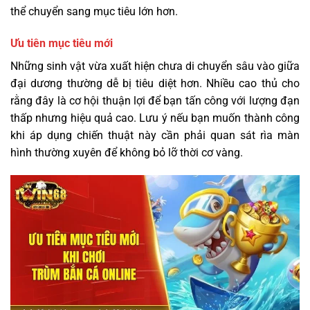
thể chuyển sang mục tiêu lớn hơn.
Ưu tiên mục tiêu mới
Những sinh vật vừa xuất hiện chưa di chuyển sâu vào giữa
đại dương thường dễ bị tiêu diệt hơn. Nhiều cao thủ cho
rằng đây là cơ hội thuận lợi để bạn tấn công với lượng đạn
thấp nhưng hiệu quả cao. Lưu ý nếu bạn muốn thành công
khi áp dụng chiến thuật này cần phải quan sát rìa màn
hình thường xuyên để không bỏ lỡ thời cơ vàng.