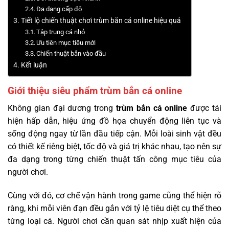
Đa dạng cấp độ
Tiết lộ chiến thuật chơi trùm bắn cá online hiệu quả
Tập trung cá nhỏ
Ưu tiên mục tiêu mới
Chiến thuật bắn vào đầu
Kết luận
Giới thiệu siêu phẩm trùm bắn cá online
Không gian đại dương trong
trùm bắn cá online
được tái
hiện hấp dẫn, hiệu ứng đồ họa chuyển động liên tục và
sống động ngay từ lần đầu tiếp cận. Mỗi loài sinh vật đều
có thiết kế riêng biệt, tốc độ và giá trị khác nhau, tạo nên sự
đa dạng trong từng chiến thuật tấn công mục tiêu của
người chơi.
Cùng với đó, cơ chế vận hành trong game cũng thể hiện rõ
ràng, khi mỗi viên đạn đều gắn với tỷ lệ tiêu diệt cụ thể theo
từng loại cá. Người chơi cần quan sát nhịp xuất hiện của